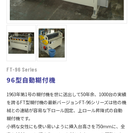
FT-96 Series
96型自動糊付機
1963年第1号の糊付機を世に送出して50年余、1000台の実績
を誇るFT型糊付機の最新バージョンFT-96シリーズは他の機
械との連結が容易な下ロール固定、上ロール昇降式の自動
糊付機です。
小柄な女性にも使い易いように挿入台高さを750ｍｍに、全